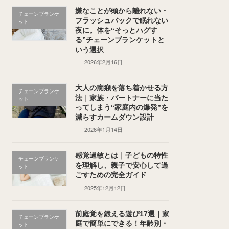
嫌なことが頭から離れない・
チェーンブランケ
フラッシュバックで眠れない
ット
夜に。体を“そっとハグす
る”チェーンブランケットと
いう選択
2026年2月16日
大人の癇癪を落ち着かせる方
チェーンブランケ
法｜家族・パートナーに当た
ット
ってしまう“家庭内の爆発”を
減らすカームダウン設計
2026年1月14日
感覚過敏とは｜子どもの特性
チェーンブランケ
を理解し、親子で安心して過
ット
ごすための完全ガイド
2025年12月12日
前庭覚を鍛える遊び17選｜家
チェーンブランケ
庭で簡単にできる！年齢別・
ット