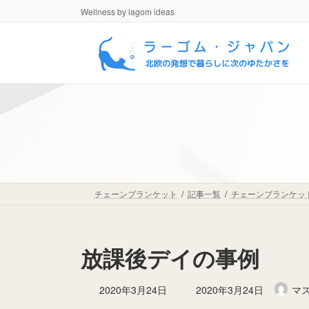
コ
ナ
Wellness by lagom ideas
ン
ビ
テ
ゲ
ン
ー
ツ
シ
へ
ョ
ス
ン
キ
に
ッ
移
プ
動
チェーンブランケット
記事一覧
チェーンブランケッ
放課後デイの事例
最
2020年3月24日
2020年3月24日
マ
終