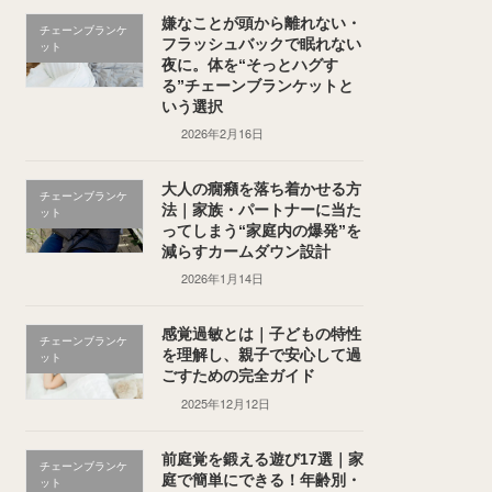
嫌なことが頭から離れない・
チェーンブランケ
フラッシュバックで眠れない
ット
夜に。体を“そっとハグす
る”チェーンブランケットと
いう選択
2026年2月16日
大人の癇癪を落ち着かせる方
チェーンブランケ
法｜家族・パートナーに当た
ット
ってしまう“家庭内の爆発”を
減らすカームダウン設計
2026年1月14日
感覚過敏とは｜子どもの特性
チェーンブランケ
を理解し、親子で安心して過
ット
ごすための完全ガイド
2025年12月12日
前庭覚を鍛える遊び17選｜家
チェーンブランケ
庭で簡単にできる！年齢別・
ット