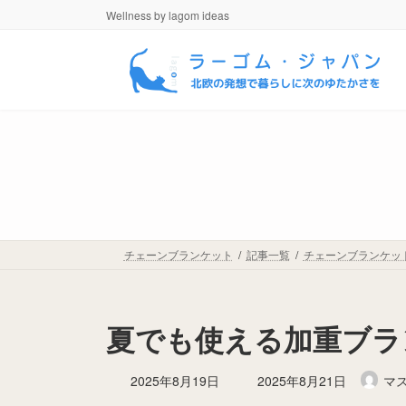
コ
ナ
Wellness by lagom ideas
ン
ビ
テ
ゲ
ン
ー
ツ
シ
へ
ョ
ス
ン
キ
に
ッ
移
プ
動
チェーンブランケット
記事一覧
チェーンブランケッ
夏でも使える加重ブラ
最
2025年8月19日
2025年8月21日
マ
終