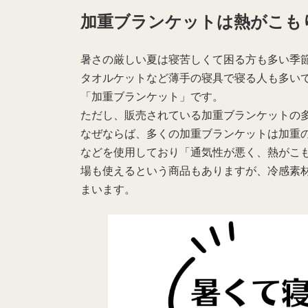
更
加重ブランケットは熱がこも
新
日
時
暑さの厳しい夏は寝苦しくて困る方も多い季
:
タオルケットなど薄手の寝具で寝る人も多い
「加重ブランケット」です。
ただし、販売されている加重ブランケットの
なぜならば、多くの加重ブランケットは加重
などを使用しており「通気性が悪く、熱がこ
場も使えるという商品もありますが、冷感素
まいます。