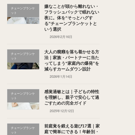
嫌なことが頭から離れない・
チェーンブランケ
フラッシュバックで眠れない
ット
夜に。体を“そっとハグす
る”チェーンブランケットと
いう選択
2026年2月16日
大人の癇癪を落ち着かせる方
チェーンブランケ
法｜家族・パートナーに当た
ット
ってしまう“家庭内の爆発”を
減らすカームダウン設計
2026年1月14日
感覚過敏とは｜子どもの特性
チェーンブランケ
を理解し、親子で安心して過
ット
ごすための完全ガイド
2025年12月12日
前庭覚を鍛える遊び17選｜家
チェーンブランケ
庭で簡単にできる！年齢別・
ット