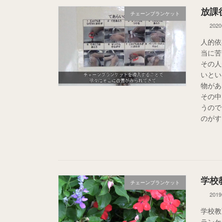
放課
チェーンブランケット
202
人的依
当に苦
その人
いとい
物があ
その中
うので
のがす
学校
チェーンブランケット
201
学校教
ランケ