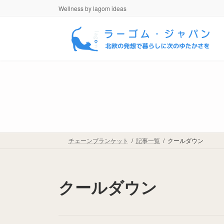
コ
ナ
Wellness by lagom ideas
ン
ビ
テ
ゲ
ン
ー
ツ
シ
へ
ョ
ス
ン
キ
に
ッ
移
プ
動
チェーンブランケット
記事一覧
クールダウン
クールダウン