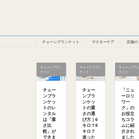
チェーンブランケット
マスターケア
店舗の
チェーンブラン
チェーンブラン
チェーンブラ
ケット
ケット
ケット
チェー
チェー
「ニュ
ンブラ
ンブラ
ーロリ
ンケッ
ンケッ
ワー
トのレ
トの重
ク」の
ンタル
さの選
お役立
は「重
び方｜6
ちコラ
さ比
キロ？8
ムに紹
較」が
キロ？
介され
できま
迷った
ました