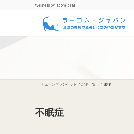
コ
ナ
Wellness by lagom ideas
ン
ビ
テ
ゲ
ン
ー
ツ
シ
へ
ョ
ス
ン
キ
に
ッ
移
プ
動
チェーンブランケット
記事一覧
不眠症
不眠症