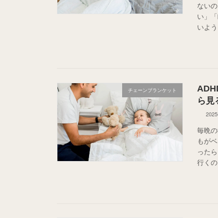
ないの
い」「
いよう
AD
チェーンブランケット
ら見
202
毎晩の
もがベ
ったら
行くのを