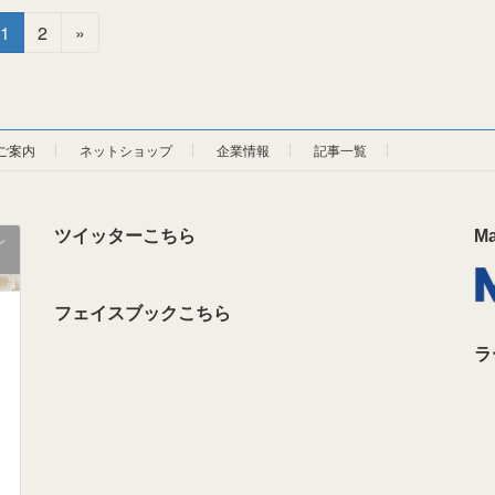
固
固
1
2
»
定
定
ペ
ペ
ー
ー
ジ
ジ
ご案内
ネットショップ
企業情報
記事一覧
ツイッターこちら
M
ン
フェイスブックこちら
ラ