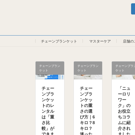
投
稿
の
チェーンブランケット
マスターケア
店舗の
ペ
ー
ジ
チェーンブラン
チェーンブラン
チェーンブラ
ケット
ケット
ケット
送
チェー
チェー
「ニュ
り
ンブラ
ンブラ
ーロリ
ンケッ
ンケッ
ワー
トのレ
トの重
ク」の
ンタル
さの選
お役立
は「重
び方｜6
ちコラ
さ比
キロ？8
ムに紹
較」が
キロ？
介され
できま
迷った
ました