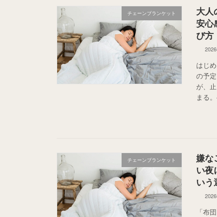
大人
チェーンブランケット
安心
び方
202
はじめ
の予定
が、止
まる。
嫌な
チェーンブランケット
い夜
いう
202
「布団