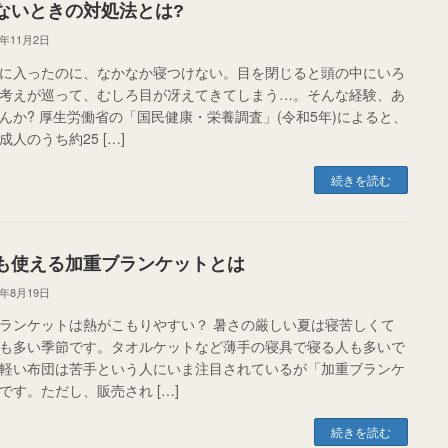
ないときの対処法とは?
5年11月2日
に入ったのに、なかなか寝つけない。目を閉じると頭の中にいろ
考えが巡って、むしろ目が冴えてきてしまう…。そんな経験、あ
んか? 厚生労働省の「国民健康・栄養調査」(令和5年)によると、
成人のうち約25 […]
続きを読む
も使える加重ブランケットとは
5年8月19日
ランケットは熱がこもりやすい？ 暑さの厳しい夏は寝苦しくて
も多い季節です。タオルケットなど薄手の寝具で寝る人も多いで
軽い布団は苦手という人にいま注目されているが「加重ブランケ
です。ただし、販売され […]
続きを読む