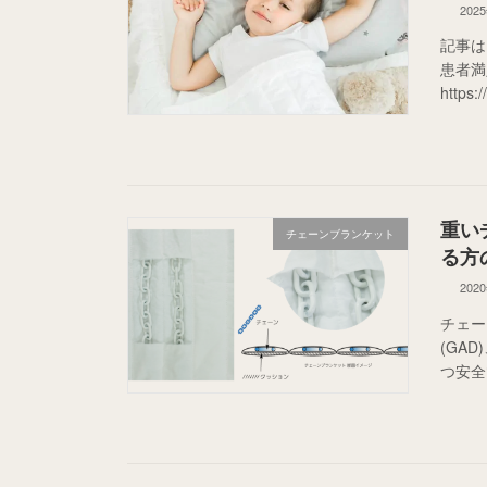
202
記事は
患者満
https:
重い
チェーンブランケット
る方
202
チェー
(GA
つ安全