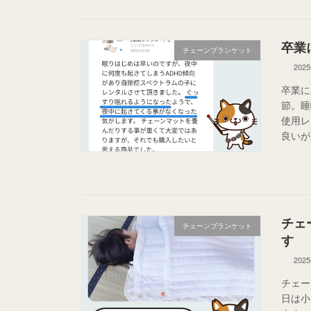
卒業
チェーンブランケット
202
卒業に
節。睡
使用レ
良いが
チェ
チェーンブランケット
す
202
チェー
日は小