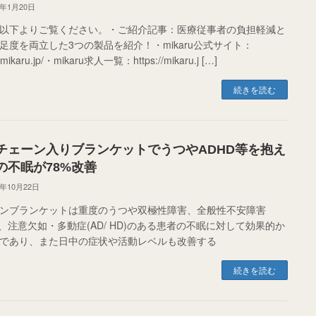
5年1月20日
以下よりご覧ください。・ご紹介記事：医療従事者の負担軽減と
足度を両立した3つの製品を紹介！・mikaru公式サイト：
//mikaru.jp/・mikaru求人一覧：https://mikaru.j […]
続きを読む
チェーン入りブランケットでうつやADHD等を抱え
の不眠が78%改善
0年10月22日
ンブランケットは重度のうつや双極性障害、全般性不安障害
D)、注意欠如・多動症(AD/ HD)のある患者の不眠に対して効果的か
であり、また日中の症状や活動レベルも改善する
続きを読む