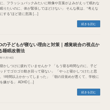
に、フラッシュバックみたいに映像や言葉がよみがえって眠れな
眠りたいのに、体が緊張してほどけない」 そんな夜は、“考えな
にする”ほど逆に意識 […]
続きを読む
HDの子どもが寝ない理由と対策｜感覚統合の視点か
る睡眠改善法
5年11月14日
寝かしつけに疲れていませんか？ 「もう寝る時間なのに、子ど
ッドでゴロゴロ動き回って寝ない」 「やっと寝かしつけたと思
、1時間以上かかってしまった」 「朝の目覚めが悪くて、学校に
嫌がる」 ADHD […]
続きを読む