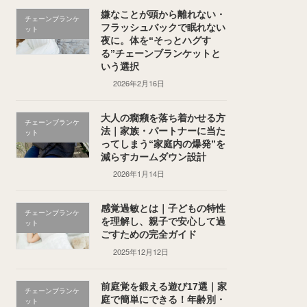
嫌なことが頭から離れない・
チェーンブランケ
フラッシュバックで眠れない
ット
夜に。体を“そっとハグす
る”チェーンブランケットと
いう選択
2026年2月16日
大人の癇癪を落ち着かせる方
チェーンブランケ
法｜家族・パートナーに当た
ット
ってしまう“家庭内の爆発”を
減らすカームダウン設計
2026年1月14日
感覚過敏とは｜子どもの特性
チェーンブランケ
を理解し、親子で安心して過
ット
ごすための完全ガイド
2025年12月12日
前庭覚を鍛える遊び17選｜家
チェーンブランケ
庭で簡単にできる！年齢別・
ット