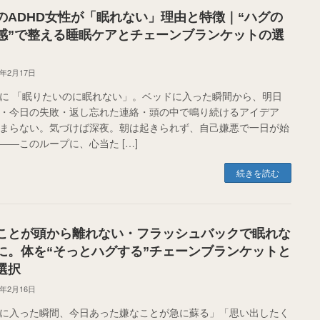
のADHD女性が「眠れない」理由と特徴｜“ハグの
感”で整える睡眠ケアとチェーンブランケットの選
6年2月17日
に 「眠りたいのに眠れない」。ベッドに入った瞬間から、明日
・今日の失敗・返し忘れた連絡・頭の中で鳴り続けるアイデア
まらない。気づけば深夜。朝は起きられず、自己嫌悪で一日が始
――このループに、心当た […]
続きを読む
ことが頭から離れない・フラッシュバックで眠れな
に。体を“そっとハグする”チェーンブランケットと
選択
6年2月16日
に入った瞬間、今日あった嫌なことが急に蘇る」「思い出したく